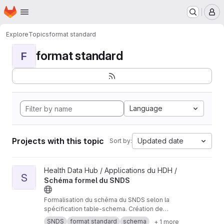
Homepage
Skip to main content
M
Explore
Topics
format standard
format standard
F
Language
Projects with this topic
Updated date
Sort by:
View Schéma formel du SNDS project
Health Data Hub / Applications du HDH /
S
Schéma formel du SNDS
Formalisation du schéma du SNDS selon la
spécification table-schema. Création de
produits dérivés.
SNDS
format standard
schema
+ 1 more