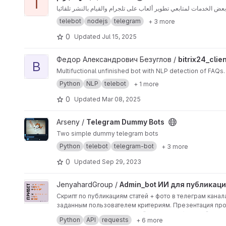
آ
بعض الخدمات لمتابعي تطوير ألعاب على تلجرام والقيام بالنشر تلقائيا
telebot
nodejs
telegram
+ 3 more
0
Updated
Jul 15, 2025
View bitrix24_client_bot project
Федор Александрович Безуглов /
bitrix24_clie
B
Multifuctional unfinished bot with NLP detection of FAQs
Python
NLP
telebot
+ 1 more
0
Updated
Mar 08, 2025
View Telegram Dummy Bots project
Arseny /
Telegram Dummy Bots
Two simple dummy telegram bots
Python
telebot
telegram-bot
+ 3 more
0
Updated
Sep 29, 2023
View Admin_bot ИИ для публикаций в ТЛГ каналах project
JenyahardGroup /
Admin_bot ИИ для публикаци
Скрипт по публикациям статей + фото в телеграм кана
заданным пользователем критериям. Презентация про
Все управление программой, темами публикаций и т.п.
Python
API
requests
+ 6 more