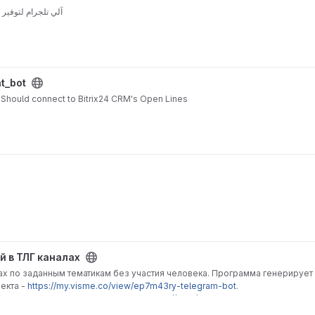
آلي تلجرام لتوفير 
nt_bot
. Should connect to Bitrix24 CRM's Open Lines
й в ТЛГ каналах
лах по заданным тематикам без участия человека. Программа генерирует 
екта -
https://my.visme.co/view/ep7m43ry-telegram-bot
.
 происходит через Телеграм бот -
https://t.me/Telega_adminbot