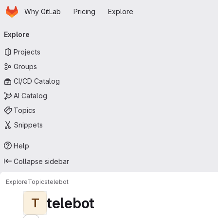
Homepage
Skip to main content
Why GitLab
Pricing
Explore
Primary navigation
Explore
Projects
Groups
CI/CD Catalog
AI Catalog
Topics
Snippets
Help
Collapse sidebar
Explore
Topics
telebot
telebot
T