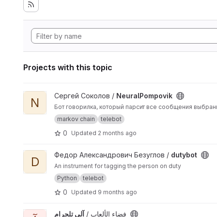
Projects with this topic
View NeuralPompovik project
Сергей Соколов /
NeuralPompovik
N
Бот говорилка, который парсит все сообщения выбранн
markov chain
telebot
0
Updated
2 months ago
View dutybot project
Федор Александрович Безуглов /
dutybot
D
An instrument for tagging the person on duty
Python
telebot
0
Updated
9 months ago
فضاء الألعاب /
View آلي تلجرام project
آلي تلجرام