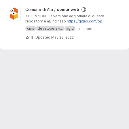
View comunweb project
Comune di Ala /
comunweb
ATTENZIONE: la versione aggiornata di questo
repository è all'indirizzo
https://gitlab.com/ope
ncontent/opencity/
cms
developers-i...
agid
+ 1 more
4
Updated
May 23, 2022