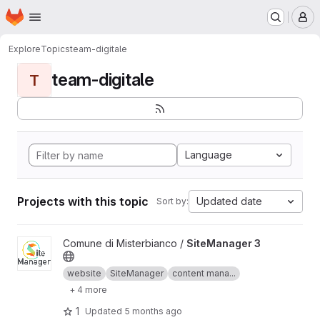
Homepage
Skip to main content
M
Explore
Topics
team-digitale
team-digitale
T
Language
Projects with this topic
Updated date
Sort by:
View SiteManager 3 project
Comune di Misterbianco /
SiteManager 3
website
SiteManager
content mana...
+ 4 more
1
Updated
5 months ago