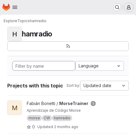
Homepage
Skip to main content
M
Explore
Topics
hamradio
hamradio
H
Language
Projects with this topic
Updated date
Sort by:
View MorseTrainer project
Fabián Bonetti /
MorseTrainer
M
Aprendizaje de Código Morse
morse
CW
hamradio
0
Updated
2 months ago