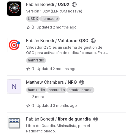
View USDX project
Fabián Bonetti /
USDX
Versión 1.02w (EEPROM nosave)
USDX
hamradio
0
Updated
2 months ago
View Validador QSO project
Fabián Bonetti /
Validador QSO
Validador QSO es un sistema de gestión de
QSO para activación de radioaficionado. En un
evento de entrega de certificado las
hamradio
estaciones pueden tener certificado Base o
0
Updated
2 months ago
certificado por niveles Bronce, Plata y Oro de
acuerdo a la cantidad de QSO que hagas.
View NRQ project
Matthew Chambers /
NRQ
N
ham radio
hamradio
amateur radio
+ 2 more
0
Updated
3 months ago
View libro de guardia project
Fabián Bonetti /
libro de guardia
Libro de Guardia. Minimalista, para el
Radioaficionado.