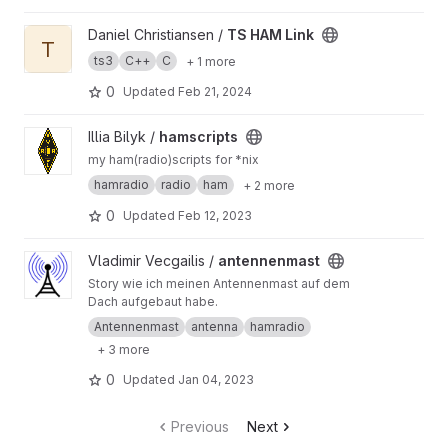
View TS HAM Link project
Daniel Christiansen /
TS HAM Link
T
ts3
C++
C
+ 1 more
0
Updated
Feb 21, 2024
View hamscripts project
Illia Bilyk /
hamscripts
my ham(radio)scripts for *nix
hamradio
radio
ham
+ 2 more
0
Updated
Feb 12, 2023
View antennenmast project
Vladimir Vecgailis /
antennenmast
Story wie ich meinen Antennenmast auf dem
Dach aufgebaut habe.
Antennenmast
antenna
hamradio
+ 3 more
0
Updated
Jan 04, 2023
Previous
Next