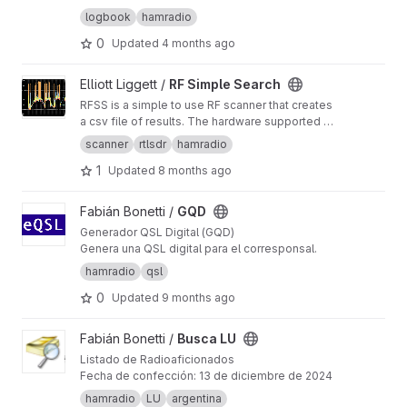
logbook
hamradio
0
Updated
4 months ago
View RF Simple Search project
Elliott Liggett /
RF Simple Search
RFSS is a simple to use RF scanner that creates
a csv file of results. The hardware supported is
the RTL-SDR.
scanner
rtlsdr
hamradio
1
Updated
8 months ago
View GQD project
Fabián Bonetti /
GQD
Generador QSL Digital (GQD)
Genera una QSL digital para el corresponsal.
hamradio
qsl
0
Updated
9 months ago
View Busca LU project
Fabián Bonetti /
Busca LU
Listado de Radioaficionados
Fecha de confección: 13 de diciembre de 2024
hamradio
LU
argentina