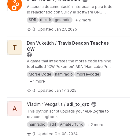
Acceso a documentación interesante para todo
lo relacionado con SDR y el software GNU
Radio en particular.
SDR
rtl-sdr
gnuradio
+ 2 more
0
Updated
Jan 27, 2025
View Travis Deacon Teaches CW project
Dan Vukelich /
Travis Deacon Teaches
T
CW
A game that integrates the morse code training
tool called "CW Pokemon" AKA "Hamcube Pro"
AKA "Hamcube Mini" with fun games.
Morse Code
ham radio
morse-code
+ 1 more
0
Updated
Jan 17, 2025
View adi_to_qrz project
Vladimir Vecgailis /
adi_to_qrz
A
This python script uploads your ADI-logfile to
qrz.com logbook
hamradio
adif
Amateurfunk
+ 2 more
0
Updated
Oct 08, 2024