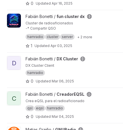
0
Updated
Apr 16, 2025
View fun cluster dx project
Fabián Bonetti /
fun cluster dx
Cluster de radioaficionados
-* Compartir QSO
-* Alertas de DX
hamradio
cluster
server
+ 2 more
-* Monitoreo de propagación
1
Updated
Apr 03, 2025
View DX Cluster project
Fabián Bonetti /
DX Cluster
D
DX Cluster Client
hamradio
0
Updated
Mar 06, 2025
View CreadorEQSL project
Fabián Bonetti /
CreadorEQSL
C
Crea eQSL para el radioaficionado
qsl
eqsl
hamradio
0
Updated
Mar 04, 2025
View GNURadio project
Matias Graiño /
GNURadio