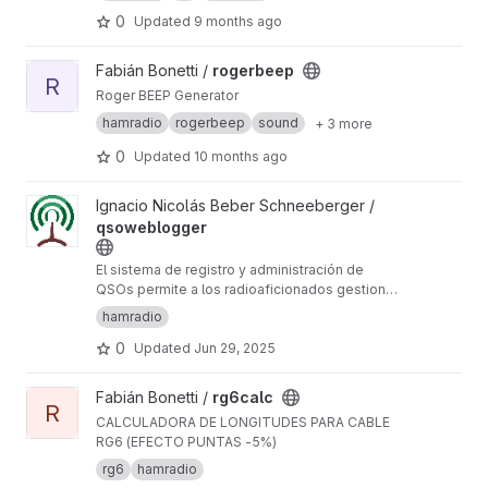
0
Updated
9 months ago
View rogerbeep project
Fabián Bonetti /
rogerbeep
R
Roger BEEP Generator
hamradio
rogerbeep
sound
+ 3 more
0
Updated
10 months ago
View qsoweblogger project
Ignacio Nicolás Beber Schneeberger /
qsoweblogger
El sistema de registro y administración de
QSOs permite a los radioaficionados gestionar
sus contactos de radio, administrar licencias,
hamradio
operar libros de guardia y generar tarjetas
0
Updated
Jun 29, 2025
QSLs. Además, proporciona herramientas
avanzadas para la validación, exportación y
análisis de los registros de comunicación,
View rg6calc project
Fabián Bonetti /
rg6calc
asegurando la integridad y confiabilidad de los
R
CALCULADORA DE LONGITUDES PARA CABLE
datos.
RG6 (EFECTO PUNTAS -5%)
rg6
hamradio