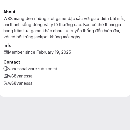
About
W88 mang đến những slot game đặc sắc với giao diện bắt mắt,
âm thanh sống động và tỷ lệ thưởng cao. Bạn có thể tham gia
hàng trăm tựa game khác nhau, từ truyền thống đến hiện đại,
với cơ hội trúng jackpot khủng mỗi ngày.
Info
Member since February 19, 2025
Contact
vanessaalviarezubc.com/
w88vanessa
w88vanessa