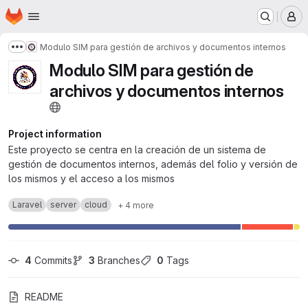
Homepage
Skip to main content
M
Modulo SIM para gestión de archivos y documentos internos
Show more breadcrumbs
Modulo SIM para gestión de
archivos y documentos internos
Project information
Este proyecto se centra en la creación de un sistema de
gestión de documentos internos, además del folio y versión de
los mismos y el acceso a los mismos
Laravel
server
cloud
+ 4 more
4
 Commits
3
 Branches
0
 Tags
README