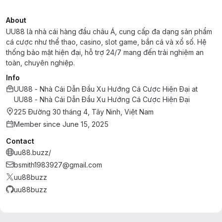
About
UU88 là nhà cái hàng đầu châu Á, cung cấp đa dạng sản phẩm
cá cược như thể thao, casino, slot game, bắn cá và xổ số. Hệ
thống bảo mật hiện đại, hỗ trợ 24/7 mang đến trải nghiệm an
toàn, chuyên nghiệp.
Info
UU88 - Nhà Cái Dẫn Đầu Xu Hướng Cá Cược Hiện Đại
at
UU88 - Nhà Cái Dẫn Đầu Xu Hướng Cá Cược Hiện Đại
225 Đường 30 tháng 4, Tây Ninh, Việt Nam
Member since June 15, 2025
Contact
uu88.buzz/
bsmith1983927@gmail.com
uu88buzz
uu88buzz