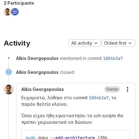
2 Participants
Activity
All activity
Oldest first
Alkis Georgopoulos
mentioned in commit
1804b3a7
Alkis Georgopoulos
closed
Alkis Georgopoulos
Owner
More
Ευχαριστώ, λύθηκε στο commit
1804b3a7
, το
παρόν δελτίο κλείνει.
Όσοι είχαν ήδη εγκαταστήσει τα sch-scripts θα
πρέπει χειρωνακτικά να δώσουν:
sudo 
dpkg 
--add-architecture
 i386