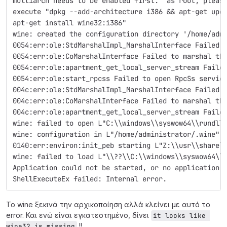
multiarch needs to be enabled first.  as root, pleas
execute "dpkg --add-architecture i386 && apt-get upd
apt-get install wine32:i386"
wine: created the configuration directory '/home/adm
0054:err:ole:StdMarshalImpl_MarshalInterface Failed 
0054:err:ole:CoMarshalInterface Failed to marshal th
0054:err:ole:apartment_get_local_server_stream Faile
0054:err:ole:start_rpcss Failed to open RpcSs servic
004c:err:ole:StdMarshalImpl_MarshalInterface Failed 
004c:err:ole:CoMarshalInterface Failed to marshal th
004c:err:ole:apartment_get_local_server_stream Faile
wine: failed to open L"C:\\windows\\syswow64\\rundll
wine: configuration in L"/home/administrator/.wine" 
0140:err:environ:init_peb starting L"Z:\\usr\\share\
wine: failed to load L"\\??\\C:\\windows\\syswow64\\
Application could not be started, or no application 
ShellExecuteEx failed: Internal error.
Το wine ξεκινά την αρχικοποίηση αλλά κλείνει με αυτό το
error. Και ενώ είναι εγκατεστημένο, δίνει
it looks like 
!!
wine32 is missing