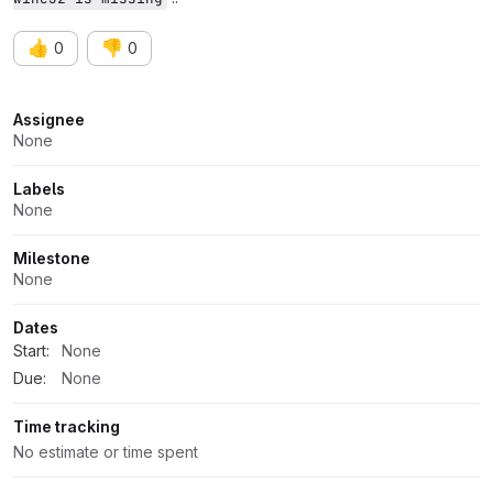
👍
👎
0
0
Attributes
Assignee
None
Labels
None
Milestone
None
Dates
Start:
None
Due:
None
Time tracking
No estimate or time spent