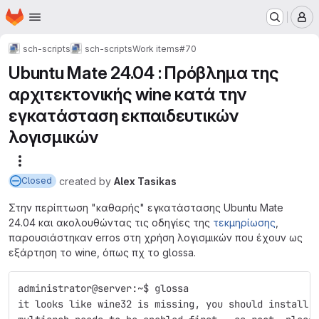
Homepage
Skip to main content
M
sch-scripts
sch-scripts
Work items
#70
Ubuntu Mate 24.04 : Πρόβλημα της
αρχιτεκτονικής wine κατά την
εγκατάσταση εκπαιδευτικών
λογισμικών
More actions
created
by
Alex Tasikas
Closed
Στην περίπτωση "καθαρής" εγκατάστασης Ubuntu Mate
24.04 και ακολουθώντας τις οδηγίες της
τεκμηρίωσης
,
παρουσιάστηκαν erros στη χρήση λογισμικών που έχουν ως
εξάρτηση το wine, όπως πχ το glossa.
administrator@server:~$ glossa
it looks like wine32 is missing, you should install 