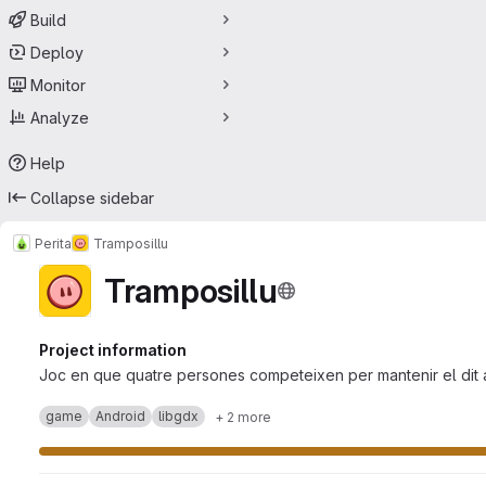
Build
Deploy
Monitor
Analyze
Help
Collapse sidebar
Perita
Tramposillu
Tramposillu
Project information
Joc en que quatre persones competeixen per mantenir el dit a 
game
Android
libgdx
+ 2 more