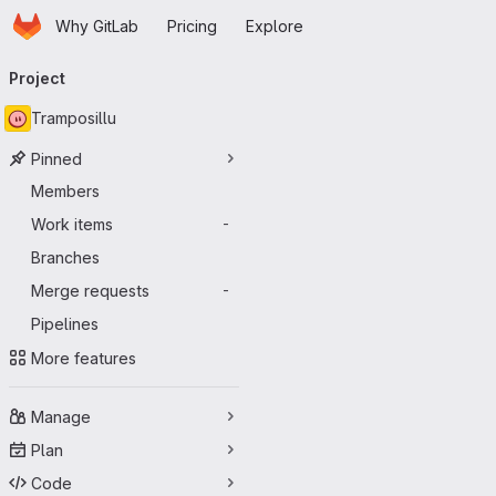
Homepage
Skip to main content
Why GitLab
Pricing
Explore
Primary navigation
Project
Tramposillu
Pinned
Members
Work items
-
Branches
Merge requests
-
Pipelines
More features
Manage
Plan
Code