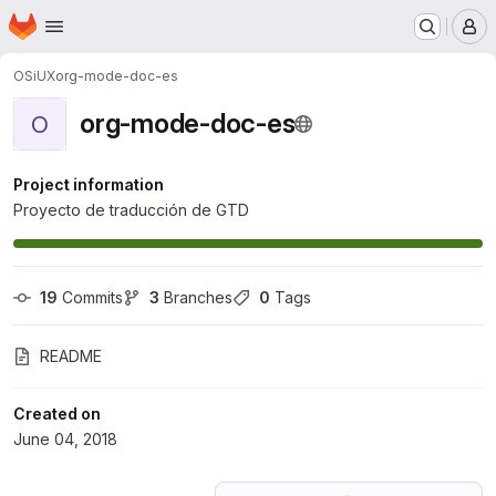
Homepage
Skip to main content
M
OSiUX
org-mode-doc-es
org-mode-doc-es
O
Project information
Proyecto de traducción de GTD
19
 Commits
3
 Branches
0
 Tags
README
Created on
June 04, 2018
Loading