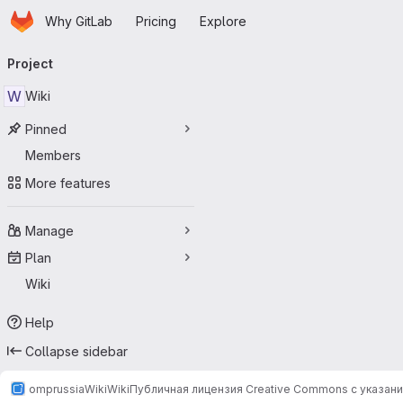
Homepage
Skip to main content
Why GitLab
Pricing
Explore
Primary navigation
Project
W
Wiki
Pinned
Members
More features
Manage
Plan
Wiki
Help
Collapse sidebar
omprussia
Wiki
Wiki
Публичная лицензия Creative Commons с указан