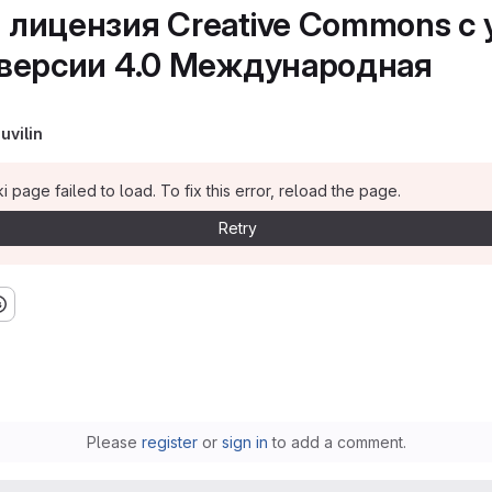
 лицензия Creative Commons с
 версии 4.0 Международная
huvilin
i page failed to load. To fix this error, reload the page.
Retry
тва версии 4.0 Международная
Please
register
or
sign in
to add a comment.