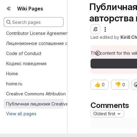
Публичная
Wiki Pages
авторства
Contributor License Agreement
Last edited by
Kirill C
Лицензионное соглашение с&nbsp;Контрибьютором
The content for this wik
Code of Conduct
Кодекс поведения
Home
home.ru
👍
👎
0
0
Creative Commons Attribution 4.0 International Public License
Comments
Публичная лицензия Creative Commons с указанием авторс
View all pages
Oldest first