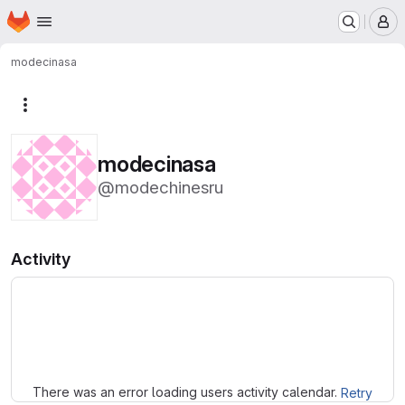
Homepage
Skip to main content
M
modecinasa
More actions
modecinasa
@modechinesru
Activity
Loading
There was an error loading users activity calendar.
Retry