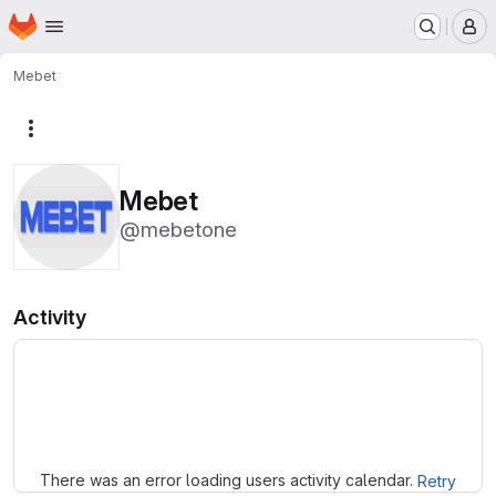
Homepage
Skip to main content
M
Mebet
More actions
Mebet
@mebetone
Activity
Loading
There was an error loading users activity calendar.
Retry