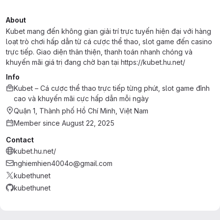
About
Kubet mang đến không gian giải trí trực tuyến hiện đại với hàng
loạt trò chơi hấp dẫn từ cá cược thể thao, slot game đến casino
trực tiếp. Giao diện thân thiện, thanh toán nhanh chóng và
khuyến mãi giá trị đang chờ bạn tại https://kubet.hu.net/
Info
Kubet – Cá cược thể thao trực tiếp từng phút, slot game đỉnh
cao và khuyến mãi cực hấp dẫn mỗi ngày
Quận 1, Thành phố Hồ Chí Minh, Việt Nam
Member since August 22, 2025
Contact
kubet.hu.net/
nghiemhien4004o@gmail.com
kubethunet
kubethunet