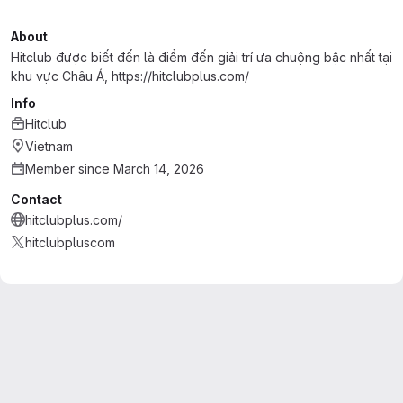
About
Hitclub được biết đến là điểm đến giải trí ưa chuộng bậc nhất tại
khu vực Châu Á, https://hitclubplus.com/
Info
Hitclub
Vietnam
Member since March 14, 2026
Contact
hitclubplus.com/
hitclubpluscom