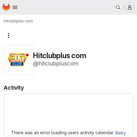
Homepage
Skip to main content
M
Hitclubplus com
More actions
Hitclubplus com
@hitclubpluscom
Activity
Loading
There was an error loading users activity calendar.
Retry