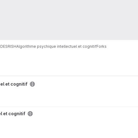
RDES
RISH
Algorithme psychique intellectuel et cognitif
Forks
l et cognitif
 et cognitif