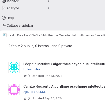
Monitor
Analyze
Help
Collapse sidebar
Health Data Hub
BOAS - Bibliothèque Ouverte d’Algorithmes en Santé
I
2 forks: 2 public, 0 internal, and 0 private
View Algorithme psychique intellectuel et cognitif project
Léopold Maurice /
Algorithme psychique intellectue
Upload files
0
Updated
Dec 13, 2024
View Algorithme psychique intellectuel et cognitif project
Camille Regaert /
Algorithme psychique intellectuel
Ajouter LICENSE
0
Updated
Sep 26, 2024