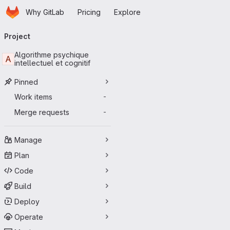
Homepage
Skip to main content
Why GitLab
Pricing
Explore
Primary navigation
Project
Algorithme psychique
A
intellectuel et cognitif
Pinned
Work items
-
Merge requests
-
Manage
Plan
Code
Build
Deploy
Operate