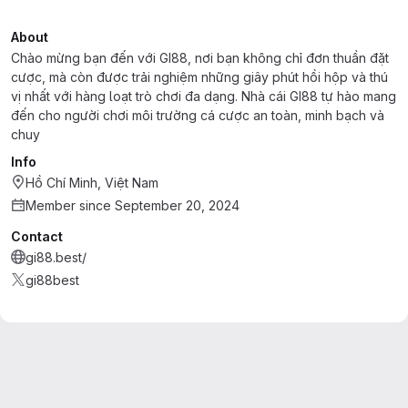
About
Chào mừng bạn đến với GI88, nơi bạn không chỉ đơn thuần đặt
cược, mà còn được trải nghiệm những giây phút hồi hộp và thú
vị nhất với hàng loạt trò chơi đa dạng. Nhà cái GI88 tự hào mang
đến cho người chơi môi trường cá cược an toàn, minh bạch và
chuy
Info
Hồ Chí Minh, Việt Nam
Member since September 20, 2024
Contact
gi88.best/
gi88best