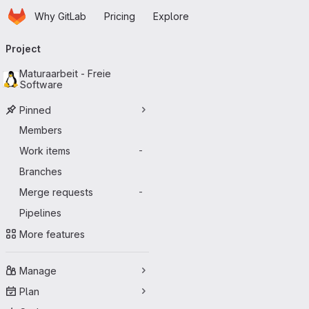
Homepage
Skip to main content
Why GitLab
Pricing
Explore
Primary navigation
Project
Maturaarbeit - Freie
Software
Pinned
Members
Work items
-
Branches
Merge requests
-
Pipelines
More features
Manage
Plan