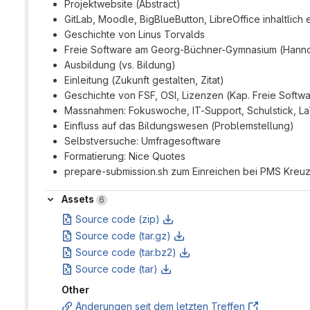
Projektwebsite (Abstract)
GitLab, Moodle, BigBlueButton, LibreOffice inhaltlich 
Geschichte von Linus Torvalds
Freie Software am Georg-Büchner-Gymnasium (Hann
Ausbildung (vs. Bildung)
Einleitung (Zukunft gestalten, Zitat)
Geschichte von FSF, OSI, Lizenzen (Kap. Freie Softw
Massnahmen: Fokuswoche, IT-Support, Schulstick, L
Einfluss auf das Bildungswesen (Problemstellung)
Selbstversuche: Umfragesoftware
Formatierung: Nice Quotes
prepare-submission.sh zum Einreichen bei PMS Kreuz
Assets
Assets
6
Source code (zip)
Source code (tar.gz)
Source code (tar.bz2)
Source code (tar)
Other
Änderungen seit dem letzten Treffen