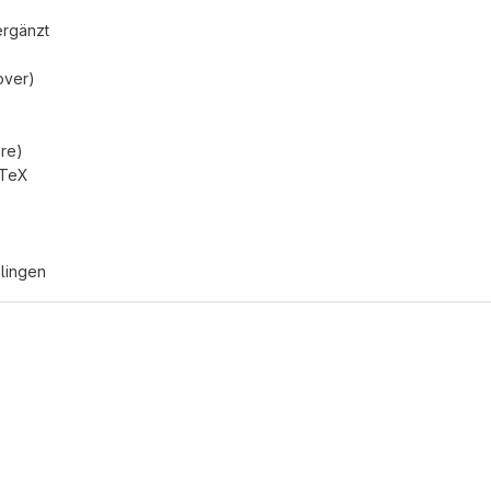
ergänzt
over)
are)
aTeX
lingen