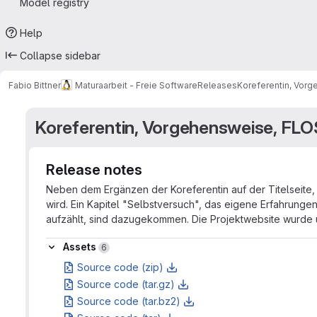
Model registry
Help
Collapse sidebar
Fabio Bittner
Maturaarbeit - Freie Software
Releases
Koreferentin, Vorg
Koreferentin, Vorgehensweise, FLO
Release notes
Neben dem Ergänzen der Koreferentin auf der Titelseite, i
wird. Ein Kapitel "Selbstversuch", das eigene Erfahrung
aufzählt, sind dazugekommen. Die Projektwebsite wurde u
Assets
Assets
6
Source code (zip)
Source code (tar.gz)
Source code (tar.bz2)