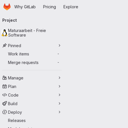
Homepage
Skip to main content
Why GitLab
Pricing
Explore
Primary navigation
Project
Maturaarbeit - Freie
Software
Pinned
Work items
-
Merge requests
-
Manage
Plan
Code
Build
Deploy
Releases