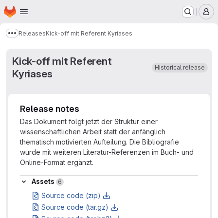
Homepage
Skip to main content
M
Releases
Kick-off mit Referent Kyriases
Show more breadcrumbs
Kick-off mit Referent
Historical release
Kyriases
Release notes
Das Dokument folgt jetzt der Struktur einer
wissenschaftlichen Arbeit statt der anfänglich
thematisch motivierten Aufteilung. Die Bibliografie
wurde mit weiteren Literatur-Referenzen im Buch- und
Online-Format ergänzt.
Assets
Assets
6
Source code (zip)
Source code (tar.gz)