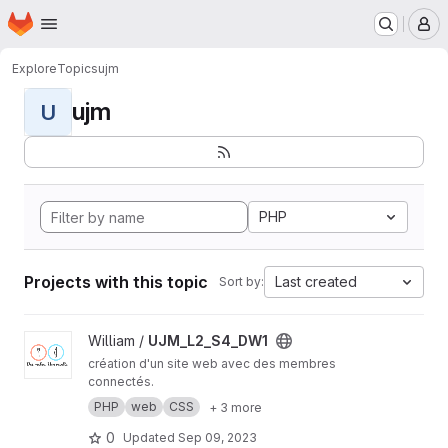
Homepage
Skip to main content
M
Explore
Topics
ujm
ujm
U
PHP
Projects with this topic
Last created
Sort by:
View UJM_L2_S4_DW1 project
William /
UJM_L2_S4_DW1
création d'un site web avec des membres
connectés.
PHP
web
CSS
+ 3 more
0
Updated
Sep 09, 2023