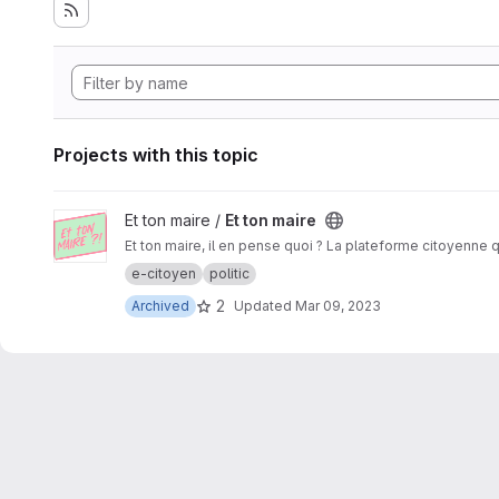
Projects with this topic
View Et ton maire project
Et ton maire /
Et ton maire
Et ton maire, il en pense quoi ? La plateforme citoyenne q
e-citoyen
politic
2
Archived
Updated
Mar 09, 2023