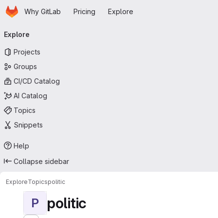
Homepage
Skip to main content
Why GitLab
Pricing
Explore
Primary navigation
Explore
Projects
Groups
CI/CD Catalog
AI Catalog
Topics
Snippets
Help
Collapse sidebar
Explore
Topics
politic
politic
P