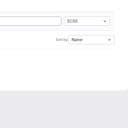
SCSS
Name
Sort by: