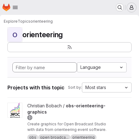
Homepage
Skip to main content
M
Explore
Topics
orienteering
orienteering
O
Language
Projects with this topic
Most stars
Sort by:
View obs-orienteering-graphics project
Christian Bobach /
obs-orienteering-
graphics
Create graphics for Open Broadcast Studio
with data from orienteering event software.
obs
open broadca...
orienteering