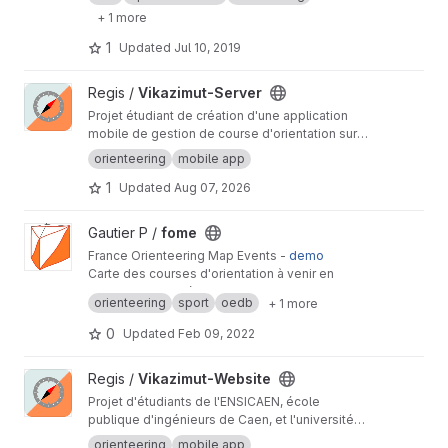
+ 1 more
1
Updated
Jul 10, 2019
View Vikazimut-Server project
Regis /
Vikazimut-Server
Projet étudiant de création d'une application
mobile de gestion de course d'orientation sur
Android et iOS
orienteering
mobile app
1
Updated
Aug 07, 2026
View fome project
Gautier P /
fome
France Orienteering Map Events -
demo
Carte des courses d'orientation à venir en
France cette année.
orienteering
sport
oedb
+ 1 more
0
Updated
Feb 09, 2022
View Vikazimut-Website project
Regis /
Vikazimut-Website
Projet d'étudiants de l'ENSICAEN, école
publique d'ingénieurs de Caen, et l'université
de Caen, pour le développement d'un serveur
orienteering
mobile app