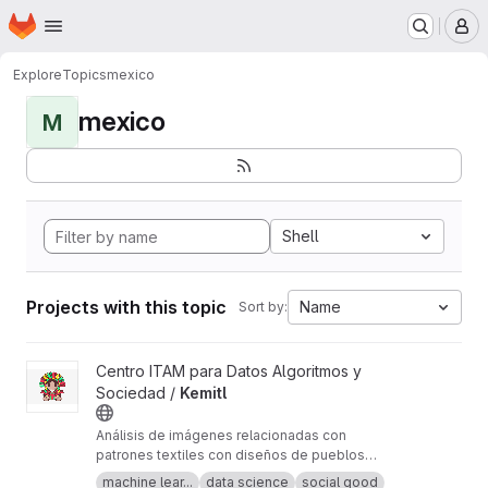
Homepage
Skip to main content
M
Explore
Topics
mexico
mexico
M
Shell
Projects with this topic
Name
Sort by:
View Kemitl project
Centro ITAM para Datos Algoritmos y
Sociedad /
Kemitl
Análisis de imágenes relacionadas con
patrones textiles con diseños de pueblos
originarios con la finalidad de identificar su uso
machine lear...
data science
social good