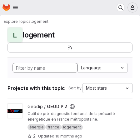
Homepage
Skip to main content
M
Explore
Topics
logement
logement
L
Language
Projects with this topic
Most stars
Sort by:
View GEODIP 2 project
Geodip /
GEODIP 2
Outil de pré-diagnostic territorial de la précarité
énergétique en France métropolitaine.
énergie
france
logement
2
Updated
10 months ago