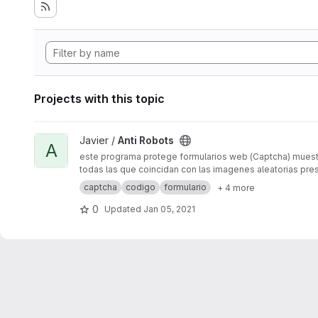
Projects with this topic
View Anti Robots project
Javier /
Anti Robots
A
este programa protege formularios web (Captcha) muestra 
todas las que coincidan con las imagenes aleatorias pre
captcha
codigo
formulario
+ 4 more
0
Updated
Jan 05, 2021