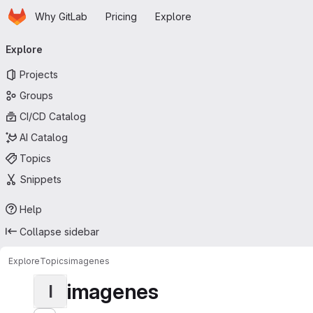
Homepage
Skip to main content
Why GitLab
Pricing
Explore
Primary navigation
Explore
Projects
Groups
CI/CD Catalog
AI Catalog
Topics
Snippets
Help
Collapse sidebar
Explore
Topics
imagenes
imagenes
I