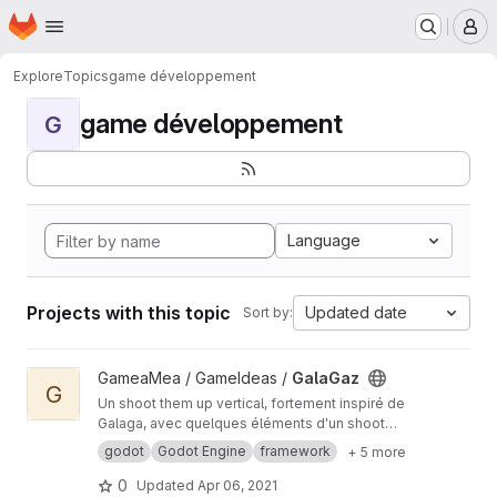
Homepage
Skip to main content
M
Explore
Topics
game développement
game développement
G
Language
Projects with this topic
Updated date
Sort by:
View GalaGaz project
GameaMea / GameIdeas /
GalaGaz
G
Un shoot them up vertical, fortement inspiré de
Galaga, avec quelques éléments d'un shoot
them up classique (boss, powerups...), codé en
godot
Godot Engine
framework
+ 5 more
GDscript en utilisant le moteur de jeu Godot
Engine.
0
Updated
Apr 06, 2021