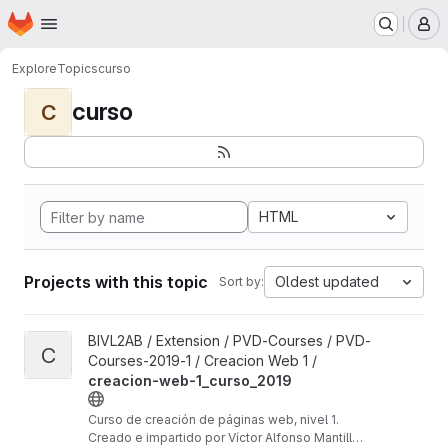
Homepage
Skip to main content
M
Explore
Topics
curso
curso
C
HTML
Projects with this topic
Oldest updated
Sort by:
View creacion-web-1_curso_2019 project
BIVL2AB / Extension / PVD-Courses / PVD-
C
Courses-2019-1 / Creacion Web 1 /
creacion-web-1_curso_2019
Curso de creación de páginas web, nivel 1.
Creado e impartido por Víctor Alfonso Mantilla