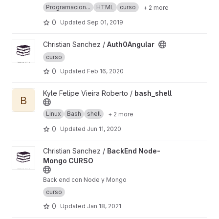
Villamizar. 2019.
Programacion...
HTML
curso
+ 2 more
0
Updated
Sep 01, 2019
View Auth0Angular project
Christian Sanchez /
Auth0Angular
curso
0
Updated
Feb 16, 2020
View bash_shell project
Kyle Felipe Vieira Roberto /
bash_shell
B
Linux
Bash
shell
+ 2 more
0
Updated
Jun 11, 2020
View BackEnd Node-Mongo CURSO project
Christian Sanchez /
BackEnd Node-
Mongo CURSO
Back end con Node y Mongo
curso
0
Updated
Jan 18, 2021