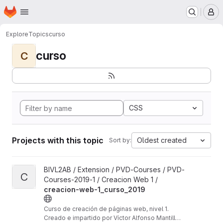
Homepage
Skip to main content
M
Explore
Topics
curso
curso
C
CSS
Projects with this topic
Oldest created
Sort by:
View creacion-web-1_curso_2019 project
BIVL2AB / Extension / PVD-Courses / PVD-
C
Courses-2019-1 / Creacion Web 1 /
creacion-web-1_curso_2019
Curso de creación de páginas web, nivel 1.
Creado e impartido por Víctor Alfonso Mantilla