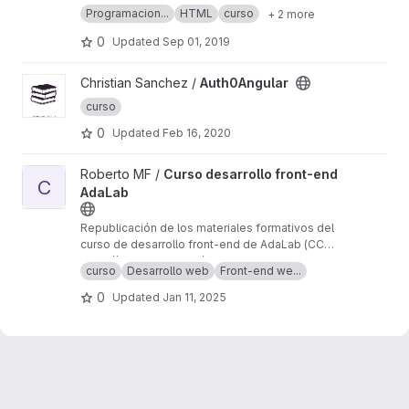
Villamizar. 2019.
Programacion...
HTML
curso
+ 2 more
0
Updated
Sep 01, 2019
View Auth0Angular project
Christian Sanchez /
Auth0Angular
curso
0
Updated
Feb 16, 2020
View Curso desarrollo front-end AdaLab project
Roberto MF /
Curso desarrollo front-end
C
AdaLab
Republicación de los materiales formativos del
curso de desarrollo front-end de AdaLab (CC-
BY 4.0)
https://Roboe.gitlab.io/adalab-curso-front-en
curso
Desarrollo web
Front-end we...
d/
0
Updated
Jan 11, 2025