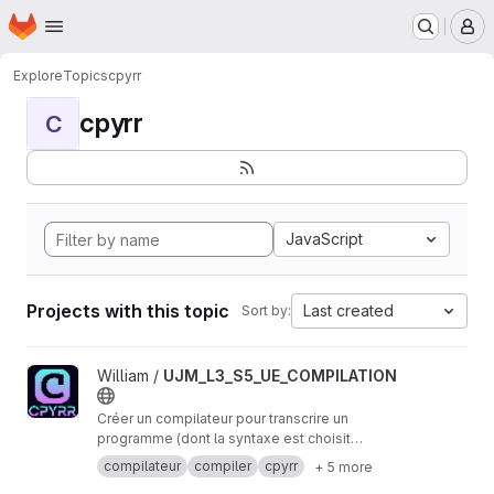
Homepage
Skip to main content
M
Explore
Topics
cpyrr
cpyrr
C
JavaScript
Projects with this topic
Last created
Sort by:
View UJM_L3_S5_UE_COMPILATION project
William /
UJM_L3_S5_UE_COMPILATION
Créer un compilateur pour transcrire un
programme (dont la syntaxe est choisit
arbitrairement) en arbre qui sera ensuite
compilateur
compiler
cpyrr
+ 5 more
exécuté par une machine virtuelle.