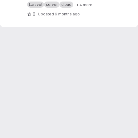
además del folio y versión de los mismos y el
Laravel
server
cloud
+ 4 more
acceso a los mismos
0
Updated
9 months ago