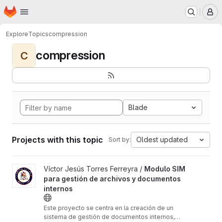
Homepage
Skip to main content
M
Explore
Topics
compression
compression
C
Blade
Projects with this topic
Oldest updated
Sort by:
View Modulo SIM para gestión de archivos y documentos intern
Víctor Jesús Torres Ferreyra /
Modulo SIM
para gestión de archivos y documentos
internos
Este proyecto se centra en la creación de un
sistema de gestión de documentos internos,