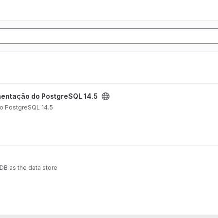
ct
entação do PostgreSQL 14.5
do PostgreSQL 14.5
B as the data store