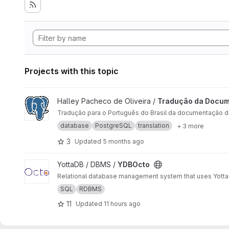
Projects with this topic
View Tradução da Documentação do PostgreSQL 14.5 proje
Halley Pacheco de Oliveira /
Tradução da Docum
Tradução para o Português do Brasil da documentação 
database
PostgreSQL
translation
+ 3 more
3
Updated
5 months ago
View YDBOcto project
YottaDB / DBMS /
YDBOcto
Relational database management system that uses YottaD
SQL
RDBMS
11
Updated
11 hours ago