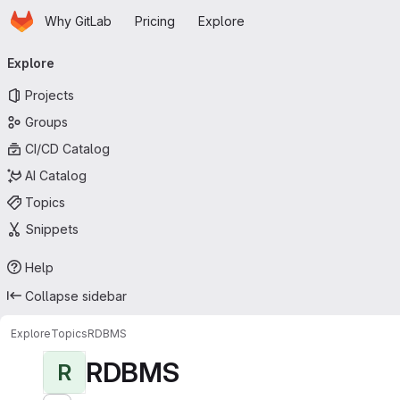
Homepage
Skip to main content
Why GitLab
Pricing
Explore
Primary navigation
Explore
Projects
Groups
CI/CD Catalog
AI Catalog
Topics
Snippets
Help
Collapse sidebar
Explore
Topics
RDBMS
RDBMS
R