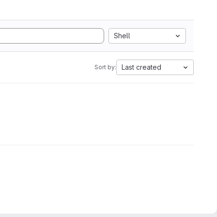
Shell
Last created
Sort by: