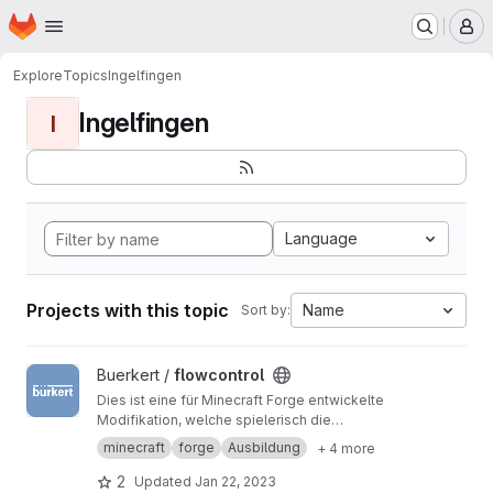
Homepage
Skip to main content
M
Explore
Topics
Ingelfingen
Ingelfingen
I
Language
Projects with this topic
Name
Sort by:
View flowcontrol project
Buerkert /
flowcontrol
Dies ist eine für Minecraft Forge entwickelte
Modifikation, welche spielerisch die
Funktionsweise verschiedener Bürkert-
minecraft
forge
Ausbildung
+ 4 more
Produkte zeigt. Es handelt sich um ein Projekt
unserer Studenten und Azubis und steht zum
2
Updated
Jan 22, 2023