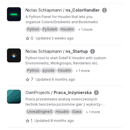
View ns_ColorHandler project
Niclas Schlapmann /
ns_ColorHandler
A Python Panel for Houdini that lets you
organize Colors/Gradients and Bookmarks
Python
PySide6
Houdini
+ 1 more
0
Updated
2 weeks ago
View ns_Startup project
Niclas Schlapmann /
ns_Startup
Python tool to start SideFX Houdini with custom
Environments, Workgroups, Renderers etc.
Python
pyside
Houdini
+ 1 more
7
Updated
6 months ago
View Praca_Inżynierska project
OwnProjects /
Praca_Inżynierska
Praca przedstawia analizę nowoczesnych
technik tworzenia poziomów gier z wykorzy-
staniem Unreal Engine 5 oraz narzędzi Gaea,
UnrealEngine5
Houdini
Gaea
+ 1 more
Houdini. Skupiono się na ocenie jakości
wizualnej, wydajności i możliwości integracji.
1
Updated
8 months ago
Celem było porównanie skuteczności narzędzi