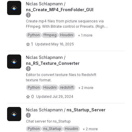
oraz wskazanie ich zastosowań w grach,
View ns_Create_MP4_FromFolder_GUI project
Niclas Schlapmann /
filmach, wizualizacjach i VR.
ns_Create_MP4_FromFolder_GUI
Create mp4 files from picture sequences via
FFmpeg. With Bitrate control or Presets. (Right-
Click on folder)
OCIO AcesCG -> srgb conversion via
Python
ffmpeg
Houdini
+ 1 more
hoiiotool.exe (SideFX Houdini).
And as gimmick, generate .gifs from .mp4,
1
Updated
May 16, 2025
.mov, .avi files (Right-Click on file)
View ns_RS_Texture_Converter project
Niclas Schlapmann /
ns_RS_Texture_Converter
Editor to convert texture files to Redshift
texture format.
Python
Houdini
redshift
+ 2 more
0
Updated
Jul 29, 2024
View ns_Startup_Server project
Niclas Schlapmann /
ns_Startup_Server
Chat server for ns_Startup
Python
ns_Startup
Houdini
+ 2 more