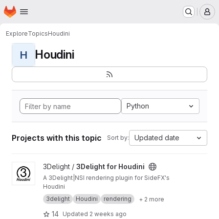
Homepage
Skip to main content
M
Explore
Topics
Houdini
Houdini
H
Python
Projects with this topic
Updated date
Sort by:
View 3Delight for Houdini project
3Delight /
3Delight for Houdini
A 3Delight|NSI rendering plugin for SideFX's
Houdini
3delight
Houdini
rendering
+ 2 more
14
Updated
2 weeks ago