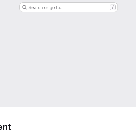
Search or go to…
/
ent