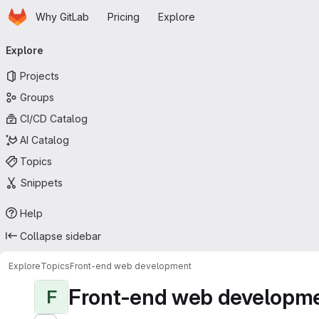
Homepage
Skip to main content
Why GitLab
Pricing
Explore
Primary navigation
Explore
Projects
Groups
CI/CD Catalog
AI Catalog
Topics
Snippets
Help
Collapse sidebar
Explore
Topics
Front-end web development
Front-end web developm
F