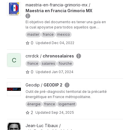
View Maestria en Francia Grimorio MX project
maestria-en-francia-grimorio-mx /
Maestria en Francia Grimorio MX
El objetivo del documento es tener una guía en
la cual apoyarse para todos aquellos que
quieren realizar el proceso para estudiar una
master
france
mexico
maestría en Francia.
0
Updated
Dec 04, 2022
View chronosalaires project
cnrdck /
chronosalaires
C
france
salaires
fourche
0
Updated
Jan 07, 2024
View GEODIP 2 project
Geodip /
GEODIP 2
Outil de pré-diagnostic territorial de la précarité
énergétique en France métropolitaine.
énergie
france
logement
2
Updated
Sep 24, 2025
View eUgEntOptIc44.gitlab.io project
Jean-Luc Tibaux /