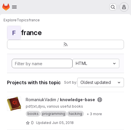
Homepage
Skip to main content
M
Explore
Topics
france
france
F
HTML
Projects with this topic
Oldest updated
Sort by:
View knowledge-base project
RomaniukVadim /
knowledge-base
pdf,txt,djvu, various useful books
books
programming
hacking
+ 3 more
0
Updated
Jun 05, 2018