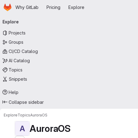
Homepage
Skip to main content
Why GitLab
Pricing
Explore
Primary navigation
Explore
Projects
Groups
CI/CD Catalog
AI Catalog
Topics
Snippets
Help
Collapse sidebar
Explore
Topics
AuroraOS
AuroraOS
A