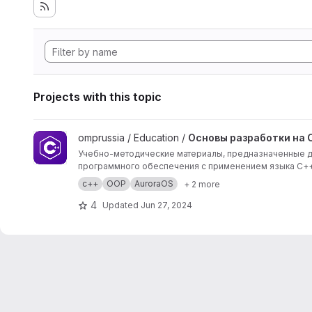
Projects with this topic
View Основы разработки на C++ и ООП project
omprussia / Education /
Основы разработки на 
Учебно-методические материалы, предназначенные дл
программного обеспечения с применением языка C++
и дистрибутивов Linux.
с++
OOP
AuroraOS
+ 2 more
4
Updated
Jun 27, 2024