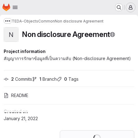
Homepage
Skip to main content
M
TEDA-Objects
Common
Non disclosure Agreement
Show more breadcrumbs
Non disclosure Agreement
N
Project information
สัญญาการรักษาข้อมูลที่เป็นความลับ (Non-disclosure Agreement)
2
 Commits
1
 Branch
0
 Tags
README
Created on
January 21, 2022
Loading