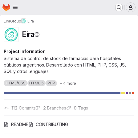
Homepage
Skip to main content
M
EiraGroup
Eira
Eira
Project information
Sistema de control de stock de farmacias para hospitales
públicos argentinos. Desarrollado con HTML, PHP, CSS, JS,
SQL y otros lenguajes.
HTML/CSS
HTML 5
PHP
+ 4 more
112
 Commits
2
 Branches
0
 Tags
README
CONTRIBUTING