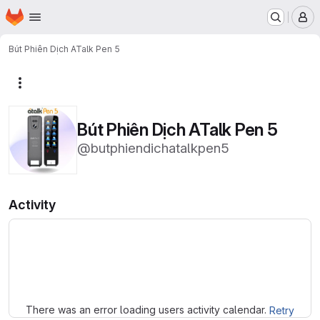
Homepage
Skip to main content
M
Bút Phiên Dịch ATalk Pen 5
More actions
Bút Phiên Dịch ATalk Pen 5
@butphiendichatalkpen5
Activity
Loading
There was an error loading users activity calendar.
Retry