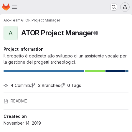
Homepage
Skip to main content
M
Arc-Team
ATOR Project Manager
ATOR Project Manager
A
Project information
Il progetto è dedicato allo sviluppo di un assistente vocale per
la gestione dei progetti archeologici.
4
 Commits
2
 Branches
0
 Tags
README
Created on
November 14, 2019