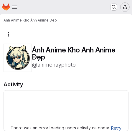
Homepage
Skip to main content
M
Ảnh Anime Kho Ảnh Anime Đẹp
More actions
Ảnh Anime Kho Ảnh Anime
Đẹp
@animehayphoto
Activity
Loading
There was an error loading users activity calendar.
Retry