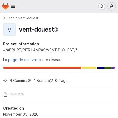
Homepage
Skip to main content
M
Abrüpt
vent-douest
vent-douest
V
Project information
~/ABRÜPT/PIER LAMPÁS/VENT D'OUEST/*
La
page de ce livre
sur le réseau.
4
 Commits
1
 Branch
0
 Tags
README
Created on
November 05, 2020