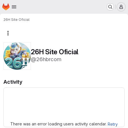
Homepage
Skip to main content
M
26H Site Oficial
More actions
26H Site Oficial
@26hbrcom
Activity
Loading
There was an error loading users activity calendar.
Retry