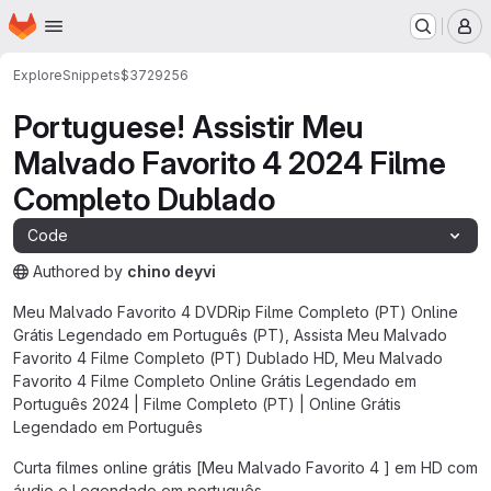
Homepage
Skip to main content
M
Explore
Snippets
$3729256
Portuguese! Assistir Meu
Malvado Favorito 4 2024 Filme
Completo Dublado
Code
Authored
by
chino deyvi
The snippet can be accessed without any authentication.
Meu Malvado Favorito 4 DVDRip Filme Completo (PT) Online
Grátis Legendado em Português (PT), Assista Meu Malvado
Favorito 4 Filme Completo (PT) Dublado HD, Meu Malvado
Favorito 4 Filme Completo Online Grátis Legendado em
Português 2024 | Filme Completo (PT) | Online Grátis
Legendado em Português
Curta filmes online grátis [Meu Malvado Favorito 4 ] em HD com
áudio e Legendado em português.