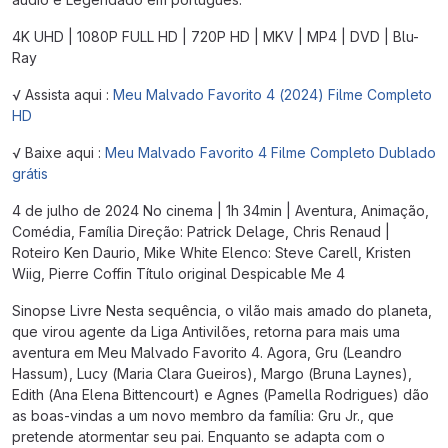
4K UHD | 1080P FULL HD | 720P HD | MKV | MP4 | DVD | Blu-
Ray
√ Assista aqui :
Meu Malvado Favorito 4 (2024) Filme Completo
HD
√ Baixe aqui :
Meu Malvado Favorito 4 Filme Completo Dublado
grátis
4 de julho de 2024 No cinema | 1h 34min | Aventura, Animação,
Comédia, Família Direção: Patrick Delage, Chris Renaud |
Roteiro Ken Daurio, Mike White Elenco: Steve Carell, Kristen
Wiig, Pierre Coffin Título original Despicable Me 4
Sinopse Livre Nesta sequência, o vilão mais amado do planeta,
que virou agente da Liga Antivilões, retorna para mais uma
aventura em Meu Malvado Favorito 4. Agora, Gru (Leandro
Hassum), Lucy (Maria Clara Gueiros), Margo (Bruna Laynes),
Edith (Ana Elena Bittencourt) e Agnes (Pamella Rodrigues) dão
as boas-vindas a um novo membro da família: Gru Jr., que
pretende atormentar seu pai. Enquanto se adapta com o